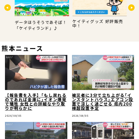
ケイティグッズ 好評販売
データほうそうであそぼ！
詳し
中！
ら私は
「ケイティランド」♪
熊本ニュース
【報告書を入手】｢もし戻れる
被災者に3分で立ち上がる｢イ
のであれば金庫に｣イオン爆発
ンスタントハウス｣エアコン設
で犠牲 女性との詳細なやり取
置で涼しく過ごせる 県内200
りが明らかに
棟超設置予定
2026/08/05
2026/08/05