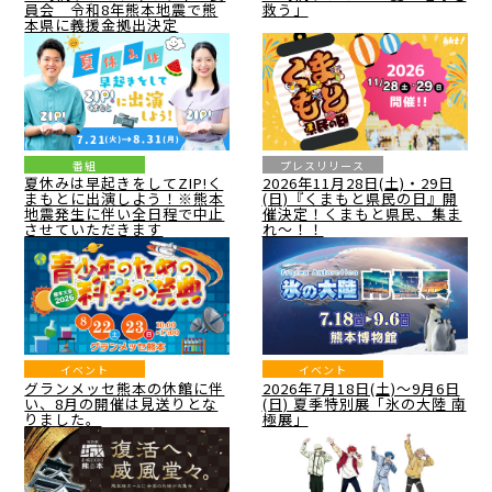
員会 令和8年熊本地震で熊
救う」
本県に義援金拠出決定
番組
プレスリリース
夏休みは早起きをしてZIP!く
2026年11月28日(土)・29日
まもとに出演しよう！※熊本
(日)『くまもと県民の日』開
地震発生に伴い全日程で中止
催決定！くまもと県民、集ま
させていただきます
れ～！！
イベント
イベント
グランメッセ熊本の休館に伴
2026年7月18日(土)～9月6日
い、8月の開催は見送りとな
(日) 夏季特別展「氷の大陸 南
りました。
極展」