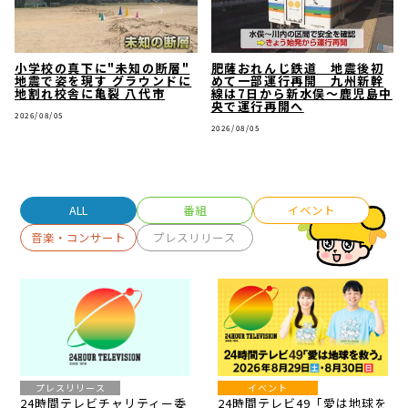
小学校の真下に"未知の断層"
肥薩おれんじ鉄道 地震後初
地震で姿を現す グラウンドに
めて一部運行再開 九州新幹
地割れ校舎に亀裂 八代市
線は7日から新水俣～鹿児島中
央で運行再開へ
2026/08/05
2026/08/05
ALL
番組
イベント
音楽・コンサート
プレスリリース
プレスリリース
イベント
24時間テレビチャリティー委
24時間テレビ49「愛は地球を