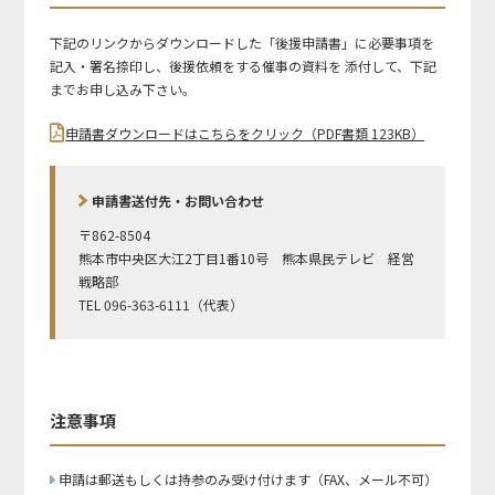
下記のリンクからダウンロードした「後援申請書」に必要事項を
記入・署名捺印し、後援依頼をする催事の資料を 添付して、下記
までお申し込み下さい。
申請書ダウンロードはこちらをクリック（PDF書類 123KB）
申請書送付先・お問い合わせ
〒862-8504
熊本市中央区大江2丁目1番10号 熊本県民テレビ 経営
戦略部
TEL 096-363-6111（代表）
注意事項
申請は郵送もしくは持参のみ受け付けます（FAX、メール不可）